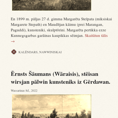
En 1899 m. pāljas 27 d. gimma Margarēta Steīpata (miksiskai
Margarete Stepath) en Maudītjan kāimu (prei Marangan,
Paguddi), kunsteniki, skulptōrini. Margarēta pertikka ezze
Kunnegsgarbas garāinas kaupikkas sēimjan.
Skaitātun tālis
→
KALĒNDARS
,
NAWWINISKAI
Ērnsts Šāumans (Wāraisis), stēisan
wirsjan pālwin kunsteniks iz Gērdawan.
Wassarinas 8d., 2022