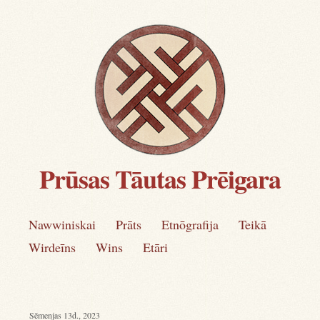
Prūsas Tāutas Prēigara
Main menu
Skip
Nawwiniskai
Prāts
Etnōgrafija
Teikā
to
Wirdeīns
Wins
Etāri
content
Sēmenjas 13d., 2023