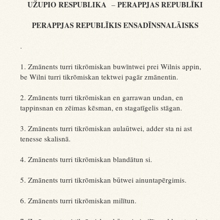
UŽUPIO RESPUBLIKA
PERAPPJAS REPUBLĪKI
–
PERAPPJAS REPUBLĪKIS
ENSADĪNSNALĀISKS
.
1. Zmānents turri tikrōmiskan buwīntwei prei Wilnis appin,
be Wilni turri tikrōmiskan tektwei pagār zmānentin.
2. Zmānents turri tikrōmiskan en garrawan undan, en
tappinsnan en zēimas kēsman, en stagatīgelis stāgan.
3. Zmānents turri tikrōmiskan aulaūtwei, adder sta ni ast
tenesse skalisnā.
4. Zmānents turri tikrōmiskan blandātun si.
5. Zmānents turri tikrōmiskan būtwei ainuntapērgimis.
6. Zmānents turri tikrōmiskan milītun.