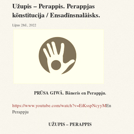
Užupis – Perappis. Perappjas
kōnstitucija / Ensadīnsnalāisks.
Līpas 28d., 2022
PRŪSA GIWĀ. Bāneris en Perappju.
https://www.youtube.com/watch?v=EiKsspNcyyM
En
Perappju
UŽUPIS – PERAPPIS