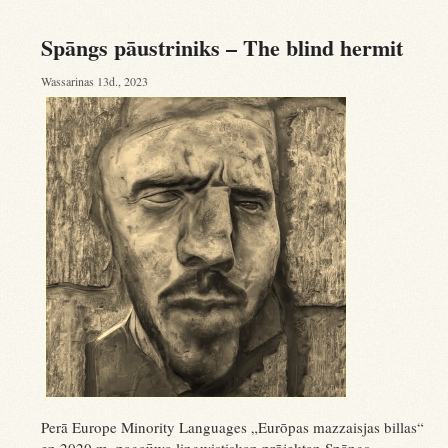
Spāngs pāustriniks – The blind hermit
Wassarinas 13d., 2023
Perā Europe Minority Languages „Eurōpas mazzaisjas billas“