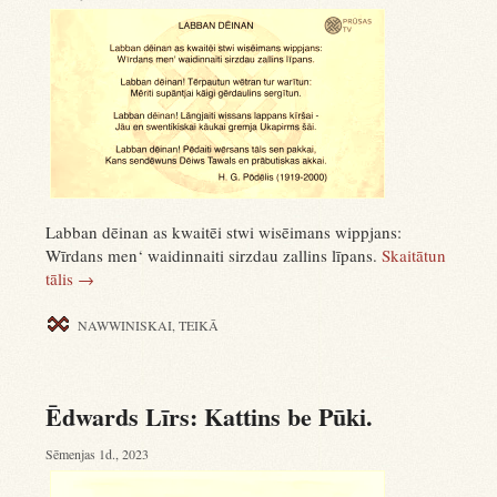
Labban dēinan as kwaitēi stwi wisēimans wippjans:
Wīrdans men‘ waidinnaiti sirzdau zallins līpans.
Skaitātun
tālis
→
NAWWINISKAI
,
TEIKĀ
Ēdwards Līrs: Kattins be Pūki.
Sēmenjas 1d., 2023