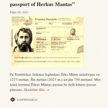
passport of Herkus Mantas”
Pāljas 5d., 2023
Pa Teutōtiskas ōrdenas legēndans Ērks Mānts aulaūwuns en
1273 mettan. Šin mettan (2023 m.) ast jāu 750 mettans. Mes
teinū turrimai Ērkus Māntas passan be delli kittans passas
pāusans.
Skaitātun tālis
→
NAWWINISKAI