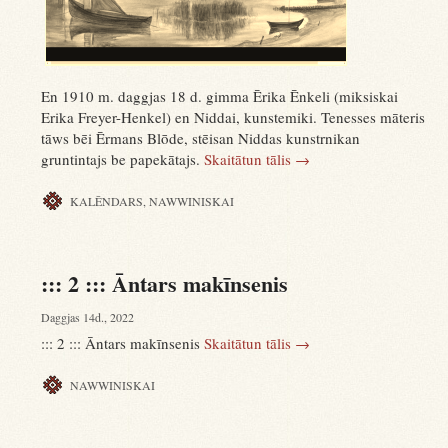
En 1910 m. daggjas 18 d. gimma Ērika Ēnkeli (miksiskai
Erika Freyer-Henkel) en Niddai, kunstemiki. Tenesses māteris
tāws bēi Ērmans Blōde, stēisan Niddas kunstrnikan
gruntintajs be papekātajs.
Skaitātun tālis
→
KALĒNDARS
,
NAWWINISKAI
::: 2 ::: Āntars makīnsenis
Daggjas 14d., 2022
::: 2 ::: Āntars makīnsenis
Skaitātun tālis
→
NAWWINISKAI