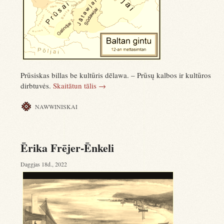
Prūsiskas billas be kultūris dēlawa. – Prūsų kalbos ir kultūros
dirbtuvės.
Skaitātun tālis
→
NAWWINISKAI
Ērika Frējer-Ēnkeli
Daggjas 18d., 2022