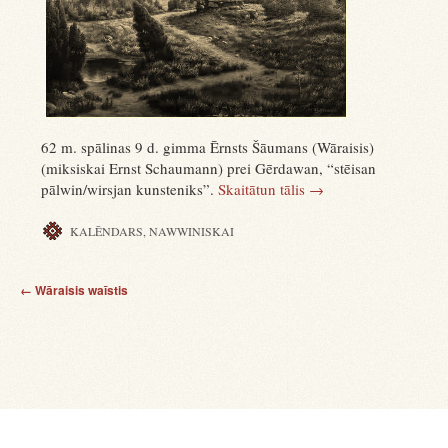
62 m. spālinas 9 d. gimma Ērnsts Šāumans (Wāraisis)
(miksiskai Ernst Schaumann) prei Gērdawan, “stēisan
pālwin/wirsjan kunsteniks”.
Skaitātun tālis
→
KALĒNDARS
,
NAWWINISKAI
Pōstan nawigaciōni
←
Wāraisis waīstis
Prūsiskas waīstis. Perlazīntan pra Twānkstas pēran.