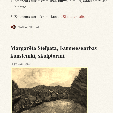
7. Zmānents turri tikrōmiskan būtwei nimilīts, adder sta ni ast
būtewingi.
8. Zmānents turri tikrōmiskan …
Skaitātun tālis
NAWWINISKAI
Margarēta Steīpata, Kunnegsgarbas
kunsteniki, skulptōrini.
Pāljas 29d., 2022