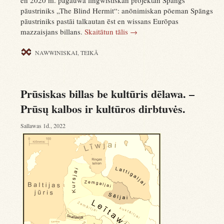
en 2020 m. pagaūwa lingwistiskan prōjektan Spāngs
pāustriniks „The Blind Hermit“: anōnimiskan pōeman Spāngs
pāustriniks pastāi talkautan ēst en wissans Eurōpas
mazzaisjans billans.
Skaitātun tālis
→
NAWWINISKAI
,
TEIKĀ
Prūsiskas billas be kultūris dēlawa. –
Prūsų kalbos ir kultūros dirbtuvės.
Sallawas 1d., 2022