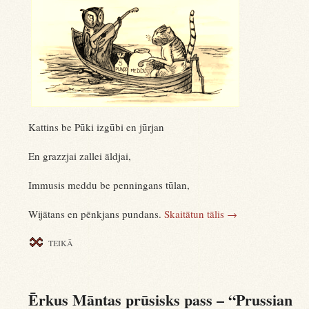
Kattins be Pūki izgūbi en jūrjan
En grazzjai zallei āldjai,
Immusis meddu be penningans tūlan,
Wijātans en pēnkjans pundans.
Skaitātun tālis
→
TEIKĀ
Ērkus Māntas prūsisks pass – “Prussian